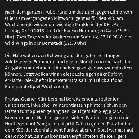
Nach dem ganzen Trubel rund um das Duell gegen Edmonton
Oilers am vergangenen Mittwoch, geht es für den KEC am
Wochenende wieder um wichtige Punkte in der DEL. Am
Freitag, 05.10.2018, sind die Haie in Nürnberg zu Gast (19:30
Uhr). Zwei Tage später gastieren am Sonntag, 07.10.2018, die
Wild Wings in der Domstadt (17:39 Uhr).
Die Haie wollen den Schwung aus den guten Leistungen
zuletzt gegen Edmonton und gegen München in die nächsten
Aufgaben mitnehmen. „Wir haben gezeigt, dass wir mithalten
können. Jetzt wollen wir an diese Leitungen anknüpfen“,
erklärte Haie-Cheftrainer Peter Draisaitl mit Blick auf das
kommende Spiel-Wochenende.
Freitag-Gegner Nürnberg hat bereits einen turbulenten
Saisonstart, inklusive Trainerentlassung hinter sich. In den
letzten fünf Spielen gelang den Ice Tigers ein Sieg (6:2 vs.
Bremerhaven). Nach insgesamt sieben Partien rangieren die
Nünberger auf Rang acht mit acht Zählern, einen Platz hinter
dem KEC, der ebenfalls acht Punkte aber ein Spiel weniger auf
de Konto hat. Zum Saisonstart verpflichteten die Ice Tigers