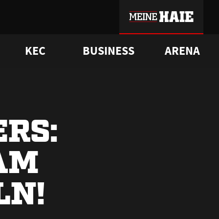
KEC
BUSINESS
ARENA
sgrü
mmer-Historie
pporter Club
Vorverkaufstermine
ß
e
FAQ
Geschichte
Service
ERS:
AM
LN!