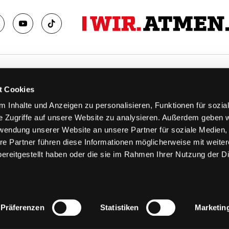
TS
FANS
t Cookies
FAQ
 Inhalte und Anzeigen zu personalisieren, Funktionen für sozia
n
Ab aufs Eis!
e Zugriffe auf unsere Website zu analysieren. Außerdem geben w
n
HAIE KIDS CLUB
rwendung unserer Website an unsere Partner für soziale Medien
llen
Engagement
re Partner führen diese Informationen möglicherweise mit weite
stermine
Goldenen Haie
ereitgestellt haben oder die sie im Rahmen Ihrer Nutzung der D
 & Logen
Geschichte
erkarte
Fanprojekt
Trikotnummer-Historie
Präferenzen
Statistiken
Marketin