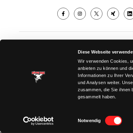
SAISON
TICKE
Diese Webseite verwende
News
Ticketshop
Wir verwenden Cookies, um
Videos
Tageskarte
anbieten zu können und di
Team
Dauerkarte
Informationen zu Ihrer Ve
Spielplan
Verkaufsste
und Analysen weiter. Unse
Tabelle
Vorverkauf
zusammen, die Sie ihnen b
Statistik
VIP-Tickets
gesammelt haben.
Charity-Dau
Einwilligungsauswahl
Notwendig