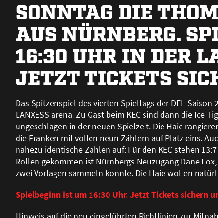
SONNTAG DIE THOM
AUS NÜRNBERG. SP
16:30 UHR IN DER 
JETZT TICKETS SIC
Das Spitzenspiel des vierten Spieltags der DEL-Saison 
LANXESS arena. Zu Gast beim KEC sind dann die Ice Ti
ungeschlagen in der neuen Spielzeit. Die Haie rangier
die Franken mit vollen neun Zählern auf Platz eins. A
nahezu identische Zahlen auf: Für den KEC stehen 13:7 T
Rollen gekommen ist Nürnbergs Neuzugang Dane Fox, der
zwei Vorlagen sammeln konnte. Die Haie wollen natürl
Spielbeginn ist um 16:30 Uhr. Jetzt Tickets sichern u
Hinweis auf die neu eingeführten Richtlinien zur Mitn