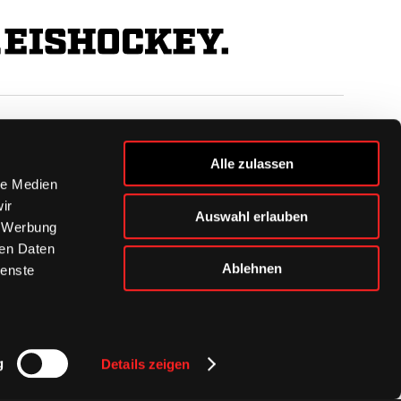
BUSINESS
Alle zulassen
Ihre Ansprechpartner
le Medien
VIP-Tickets & Logen
ir
Auswahl erlauben
Partner
, Werbung
BISSness Club
ren Daten
Supporter Club
Ablehnen
ienste
g
Details zeigen