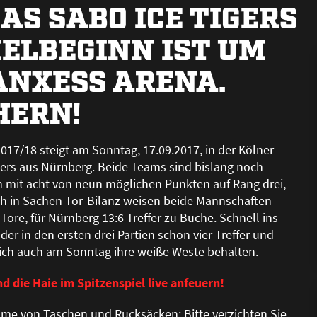
AS SABO ICE TIGERS
IELBEGINN IST UM
LANXESS ARENA.
HERN!
2017/18 steigt am Sonntag, 17.09.2017, in der Kölner
gers aus Nürnberg. Beide Teams sind bislang noch
en mit acht von neun möglichen Punkten auf Rang drei,
uch in Sachen Tor-Bilanz weisen beide Mannschaften
ore, für Nürnberg 13:6 Treffer zu Buche. Schnell ins
 in den ersten drei Partien schon vier Treffer und
ich auch am Sonntag ihre wei
ß
e Weste behalten.
nd die Haie im Spitzenspiel live anfeuern!
ahme von Taschen und Rucksäcken: Bitte verzichten Sie