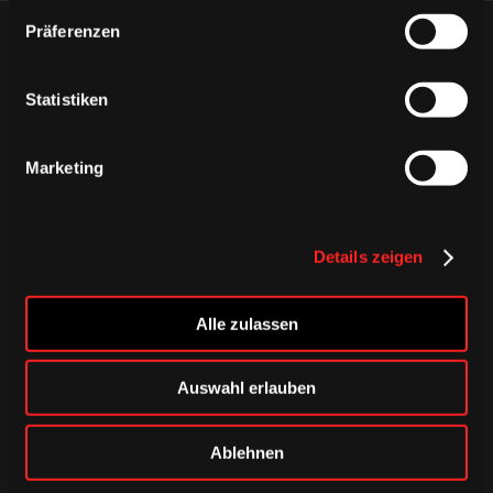
Präferenzen
ÄHNLICHE NEWS
Statistiken
Marketing
Details zeigen
Alle zulassen
Auswahl erlauben
DONNERSTAG, 06. AUGUST 2026
Alle Infos zum öffentlichen
Ablehnen
Trainingsauftakt am Sonntag im