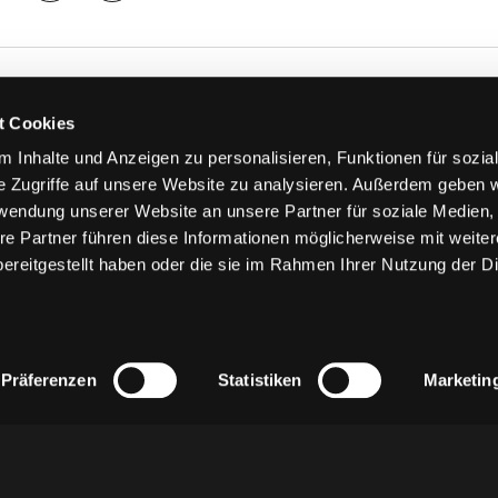
TS
FANS
t Cookies
FAQ
 Inhalte und Anzeigen zu personalisieren, Funktionen für sozia
n
Ab aufs Eis!
e Zugriffe auf unsere Website zu analysieren. Außerdem geben w
n
HAIE KIDS CLUB
rwendung unserer Website an unsere Partner für soziale Medien
llen
Engagement
re Partner führen diese Informationen möglicherweise mit weite
stermine
Goldenen Haie
ereitgestellt haben oder die sie im Rahmen Ihrer Nutzung der D
 & Logen
Geschichte
erkarte
Fanprojekt
Trikotnummer-Historie
Präferenzen
Statistiken
Marketin
z
AGB
Impressum
Kontakt