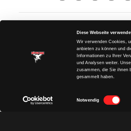
SAISON
TICKE
Diese Webseite verwende
News
Ticketshop
Wir verwenden Cookies, um
Videos
Tageskarte
anbieten zu können und di
Team
Dauerkarte
Informationen zu Ihrer Ve
Spielplan
Verkaufsste
und Analysen weiter. Unse
Tabelle
Vorverkauf
zusammen, die Sie ihnen b
Statistik
VIP-Tickets
gesammelt haben.
Charity-Dau
Einwilligungsauswahl
Notwendig
Datenschut