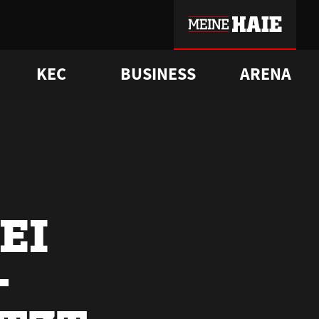
KEC
BUSINESS
ARENA
sgrü
mmer-Historie
pporter Club
Vorverkaufstermine
ß
e
FAQ
Geschichte
Service
EI
-