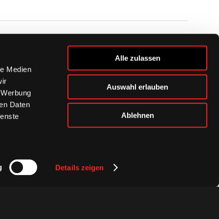
BUSINESS
Alle zulassen
Ihre Ansprechpartner
le Medien
VIP-Tickets & Logen
ir
Auswahl erlauben
Partner
, Werbung
BISSness Club
ren Daten
Supporter Club
Ablehnen
ienste
g
Details zeigen
Presse