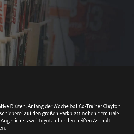
eative Blüten. Anfang der Woche bat Co-Trainer Clayton
chieberei auf den gro
ß
en Parkplatz neben dem Haie-
s Angesichts zwei Toyota über den hei
ß
en Asphalt
en.