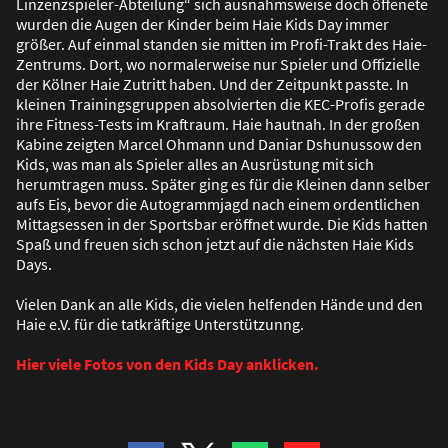
Linzenzspieler-Abteilung“ sich ausnahmsweise doch öffenete
wurden die Augen der Kinder beim Haie Kids Day immer
grö
ß
er. Auf einmal standen sie mitten im Profi-Trakt des Haie-
Zentrums. Dort, wo normalerweise nur Spieler und Offizielle
der Kölner Haie Zutritt haben. Und der Zeitpunkt passte. In
kleinen Trainingsgruppen absolvierten die KEC-Profis gerade
ihre Fitness-Tests im Kraftraum. Haie hautnah. In der gro
ß
en
Kabine zeigten Marcel Ohmann und Daniar Dshunussow den
Kids, was man als Spieler alles an Ausrüstung mit sich
herumtragen muss. Später ging es für die Kleinen dann selber
aufs Eis, bevor die Autogrammjagd nach einem ordentlichen
Mittagsessen in der Sportsbar eröffnet wurde. Die Kids hatten
Spa
ß
und freuen sich schon jetzt auf die nächsten Haie Kids
Days.
Vielen Dank an alle Kids, die vielen helfenden Hände und den
Haie e.V. für die tatkräftige Unterstützunng.
Hier viele Fotos von den Kids Day anklicken.