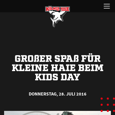
Zum
Menü
Inhalt
öffnen
springen
GRO
ß
ER SPA
ß
FÜR
KLEINE HAIE BEIM
KIDS DAY
DONNERSTAG, 28. JULI 2016