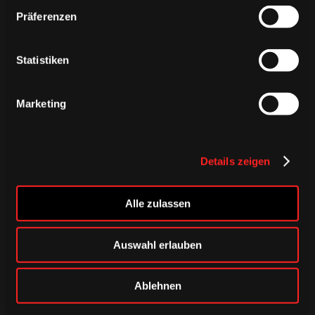
Präferenzen
ÄHNLICHE NEWS
Statistiken
Marketing
Details zeigen
Alle zulassen
Auswahl erlauben
DONNERSTAG, 06. AUGUST 2026
Alle Infos zum öffentlichen
Ablehnen
Trainingsauftakt am Sonntag im