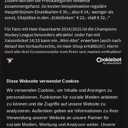
Zudem wurden die Preiskategorien teilweise
zusammengefasst. So kosten beispielsweise reguläre
Haupttribünen-Einzelkarten € 30,-, also € 14,- weniger als
sonst, Sitzplätze in den „Eckblöcken“ € 22,- statt € 32,-.*
Für Fans mit Haie-Dauerkarte 2014/2015 ist die Champions
Hockey League besonders attraktiv! Jeder Fan mit
Saisonticket 14/15 kann ein „Mini-Abo“ erwerben (auch nach
Ablauf des Vorkaufsrechts, im Haie-Shop erhältlich!). Hierin
sind alle drei Gruppenspiele zum Preis von zweien enthalten!
Beispiel: Alle drei CHL-Gruppenspiele kosten für einen
Sitzplatz in einem der „Eckblöcke“ im „Mini-Abo“ € 44,-., im
Stehplatz z.B. € 30,-.*
Pro Dauerkarte kann ein (!) „Mini-Abo“ erworben werden. Aus
Diese Webseite verwendet Cookies
technischen Gründen gibt es keine Stammplatz-Garantie.
Wir verwenden Cookies, um Inhalte und Anzeigen zu
Fans mit Dauerkarte können (falls verfügbar) natürlich gerne
personalisieren, Funktionen für soziale Medien anbieten
ihren Stammplatz auswählen, aber auch Tickets (auch ihr
persönliches „Mini-Abo“) für eine andere Kategorie wählen.
zu können und die Zugriffe auf unsere Website zu
analysieren. Außerdem geben wir Informationen zu Ihrer
Es gibt wie gewohnt zwei Ermä
ß
igungsstufen, so bezahlen
Verwendung unserer Website an unsere Partner für
jugendliche Fans mit Dauerkarte (bis 18 Jahre) für das „Mini-
soziale Medien, Werbung und Analysen weiter. Unsere
Abo“ gerade mal € 12,- (also umgerechnet € 4,- pro CHL-