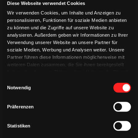
Diese Webseite verwendet Cookies
Exklusiver DANKE-Pin
Sonderaktionen und/oder Sonderrabatte (z.B.
Wir verwenden Cookies, um Inhalte und Anzeigen zu
„Kumpelkarten“ oder Sonderangebote von Haie-Partnern)
personalisieren, Funktionen für soziale Medien anbieten
Ratenzahlung möglich
zu können und die Zugriffe auf unsere Website zu
analysieren. Außerdem geben wir Informationen zu Ihrer
Verwendung unserer Website an unsere Partner für
soziale Medien, Werbung und Analysen weiter. Unsere
Partner führen diese Informationen möglicherweise mit
weiteren Daten zusammen, die Sie ihnen bereitgestellt
haben oder die sie im Rahmen Ihrer Nutzung der Dienste
gesammelt haben.
Einwilligungsauswahl
Notwendig
Präferenzen
Statistiken