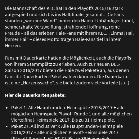
Die Mannschaft des KEC hat in den Playoffs 2015/16 stark
aufgespielt und sich bis ins Halbfinale gekämpft. Die Fans
standen „wie eine Wand“ hinter den Haien. Unbändiger Jubel,
schmerzhafte Verzweiflung, strahlende Hoffnung, reine
Freude – all das erleben Haie-Fans mit ihrem KEC. „Einmal Hai,
immer Hai“ – dieses Motto tragen Haie-Fans tief in ihrem
Herzen.
Fans mit Dauerkarte hatten die Möglichkeit, auch die Playoffs
von ihrem Stammplätz zu erleben. Auch zur neuen DEL-
Saison 2016/2017 bieten die Haie zwei Pakete an, aus denen
Fans ihr Dauerkarten-Paket wählen können. Die Dauerkarte
ist eine „Herzenssache“, sie bietet zudem viele Vorteile (s.u.)
Hier die Dauerkartenpakete:
Paket 1: Alle Hauptrunden-Heimspiele 2016/2017 + alle
möglichen Heimspiele Playoff-Runde 1 und alle möglichen
Viertelfinal-Heimspiele 2017. Bis zu 31 Heimspiele.
Paket 2 („All inclusive“): Alle Hauptrunden-Heimspiele
2016/2017 + alle möglichen Playoff-Heimspiele 2017
(Playoff-Runde 1, VF, HF, F). Bis zu 38 Heimspiele.