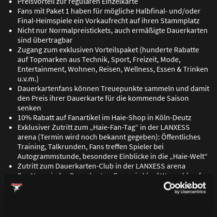
Preisvorteil zur regulären Einzelkarte
Fans mit Paket 1 haben für mögliche Halbfinal- und/oder
Final-Heimspiele ein Vorkaufrecht auf ihren Stammplatz
Nicht nur Normalpreistickets, auch ermä
ß
igte Dauerkarten
sind übertragbar
Zugang zum exklusiven Vorteilspaket (hunderte Rabatte
auf Topmarken aus Technik, Sport, Freizeit, Mode,
Entertainment, Wohnen, Reisen, Wellness, Essen & Trinken
u.v.m.)
Dauerkartenfans können Treuepunkte sammeln und damit
den Preis ihrer Dauerkarte für die kommende Saison
senken
10% Rabatt auf Fanartikel im Haie-Shop in Köln-Deutz
Exklusiver Zutritt zum „Haie-Fan-Tag“ in der LANXESS
arena (Termin wird noch bekannt gegeben): Öffentliches
Training, Talkrunden, Fans treffen Spieler bei
Autogrammstunde, besondere Einblicke in die „Haie-Welt“
Zutritt zum Dauerkarten-Club in der LANXESS arena
Der Name jedes Dauerkarten-Fans wird (auf Wunsch) auf
einer der Treppenstufen in der LANXESS arena zu lesen
sein (Frist: 01.09.2016)
Preisvorteil bei Testspielen im Haie-Zentrum
Kostenlose An- und Abreise zu DEL-Heimspielen (VRS)