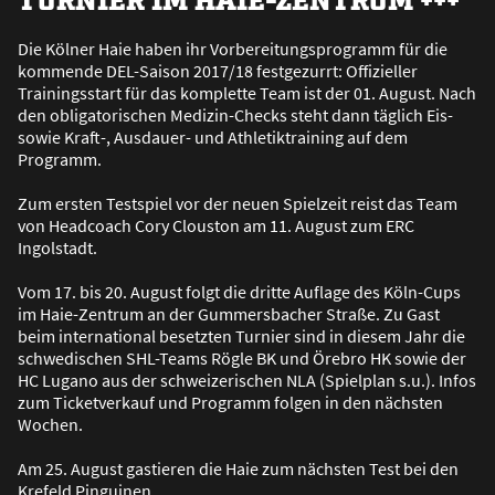
Die Kölner Haie haben ihr Vorbereitungsprogramm für die
kommende DEL-Saison 2017/18 festgezurrt: Offizieller
Trainingsstart für das komplette Team ist der 01. August. Nach
den obligatorischen Medizin-Checks steht dann täglich Eis-
sowie Kraft-, Ausdauer- und Athletiktraining auf dem
Programm.
Zum ersten Testspiel vor der neuen Spielzeit reist das Team
von Headcoach Cory Clouston am 11. August zum ERC
Ingolstadt.
Vom 17. bis 20. August folgt die dritte Auflage des Köln-Cups
im Haie-Zentrum an der Gummersbacher Stra
ß
e. Zu Gast
beim international besetzten Turnier sind in diesem Jahr die
schwedischen SHL-Teams Rögle BK und Örebro HK sowie der
HC Lugano aus der schweizerischen NLA (Spielplan s.u.). Infos
zum Ticketverkauf und Programm folgen in den nächsten
Wochen.
Am 25. August gastieren die Haie zum nächsten Test bei den
Krefeld Pinguinen.