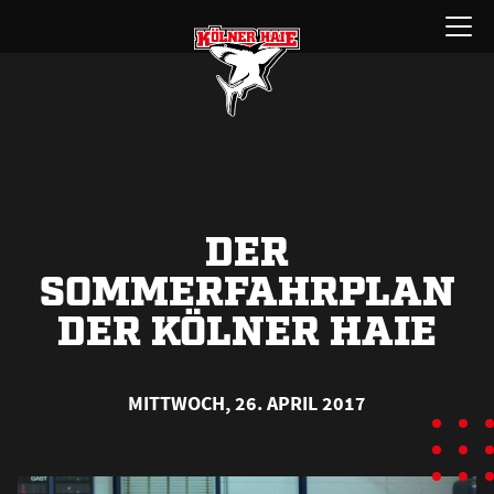
Zum
Menü
Inhalt
öffnen
springen
DER
SOMMERFAHRPLAN
DER KÖLNER HAIE
MITTWOCH, 26. APRIL 2017