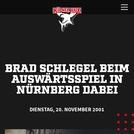
Zum
Menü
Inhalt
öffnen
springen
BRAD SCHLEGEL BEIM
AUSWÄRTSSPIEL IN
NÜRNBERG DABEI
DIENSTAG, 20. NOVEMBER 2001