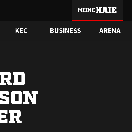
KEC
BUSINESS
ARENA
sgrü
mmer-Historie
pporter Club
Vorverkaufstermine
ß
e
FAQ
Geschichte
Service
IRD
ISON
ER