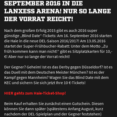
SEPTEMBER 2016 IN DIE
LANXESS ARENA! NUR SO LANGE
DER VORRAT REICHT!
Nach dem gro
ß
en Erfolg 2015 gibt es auch 2016 super
günstige „Blind Date“-Tickets: Am 16. September 2016 starten
die Haie in die neue DEL-Saison 2016/2017! Am 13.05.2016
startet der Super-Frühbucher-Rabatt: Unter dem Motto „Zu
früh kommen kann man nicht!“ gibt es Sitzplatzkarten für 10,-
€! Aber nur so lange der Vorrat reicht!
Der Gegner? Geheim! Ist es das Derby gegen Düsseldorf? Ist es
das Duell mit dem Deutschen Meister München? Ist es der
Kampf gegen Mannheim? Wagen Sie das Blind Date mit dem
KEC und sichern Sie sich jetzt Ihre 10 €-Tickets!
HIER gehts zum Haie-Ticket-Shop!
Beim Kauf erhalten Sie zunächst einen Gutschein. Diesen
können Sie dann später (spätestens Anfang August, kurz
nachdem der DEL-Spielplan und der Gegner feststehen)