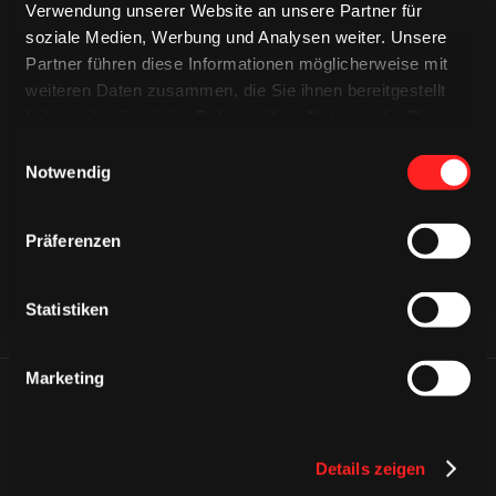
Verwendung unserer Website an unsere Partner für
soziale Medien, Werbung und Analysen weiter. Unsere
Partner führen diese Informationen möglicherweise mit
weiteren Daten zusammen, die Sie ihnen bereitgestellt
haben oder die sie im Rahmen Ihrer Nutzung der Dienste
CAPS & CO
CAPS & CO
gesammelt haben.
Einwilligungsauswahl
CAPS & CO
Notwendig
Präferenzen
Statistiken
Marketing
ÄHNLICHE NEWS
Details zeigen