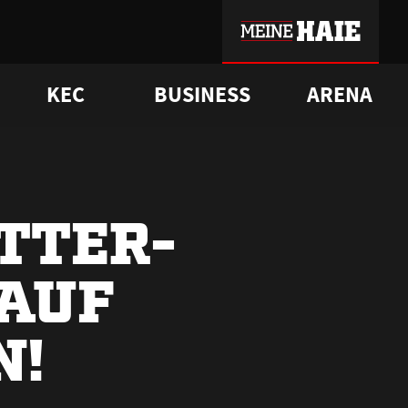
KEC
BUSINESS
ARENA
sgrü
mmer-Historie
pporter Club
Vorverkaufstermine
ß
e
FAQ
Geschichte
Service
TTER-
KAUF
N!