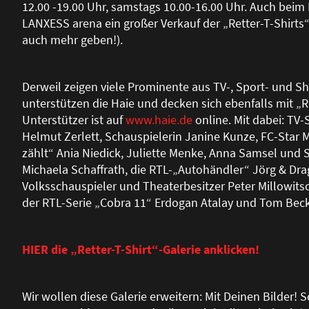
12.00 -19.00 Uhr, samstags 10.00-16.00 Uhr. Auch beim 
LANXESS arena ein gro
ß
er Verkauf der „Retter-T-Shirts“
auch mehr geben!).
Derweil zeigen viele Prominente aus TV-, Sport- und S
unterstützen die Haie und decken sich ebenfalls mit „Re
Unterstützer ist auf
www.haie.de
online. Mit dabei: TV-
Helmut Zerlett, Schauspielerin Janine Kunze, FC-Star Mi
zählt“ Ania Niedick, Juliette Menke, Anna Samsel und S
Michaela Schaffrath, die RTL-„Autohändler“ Jörg & Dr
Volksschauspieler und Theaterbesitzer Peter Millowits
der RTL-Serie „Cobra 11“ Erdogan Atalay und Tom Beck
HIER die „Retter-T-Shirt“-Galerie anklicken!
Wir wollen diese Galerie erweitern: Mit Deinen Bilder! S