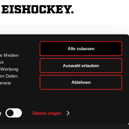
BUSINESS
Alle zulassen
Ihre Ansprechpartner
le Medien
VIP-Tickets & Logen
ir
Auswahl erlauben
Partner
, Werbung
BISSness Club
ren Daten
Supporter Club
Ablehnen
ienste
g
Details zeigen