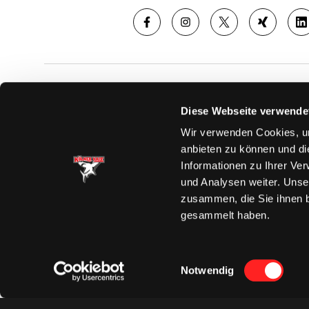
SAISON
TICKE
Diese Webseite verwende
News
Ticketshop
Wir verwenden Cookies, um
Videos
Tageskarte
anbieten zu können und di
Team
Dauerkarte
Informationen zu Ihrer Ve
Spielplan
Verkaufsste
und Analysen weiter. Unse
Tabelle
Vorverkauf
zusammen, die Sie ihnen b
Statistik
VIP-Tickets
gesammelt haben.
Charity-Dau
Einwilligungsauswahl
Notwendig