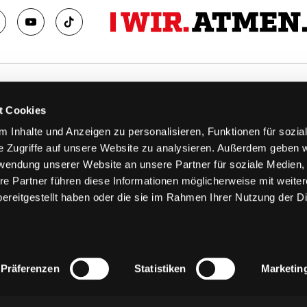
TS
FANS
t Cookies
FAQ
 Inhalte und Anzeigen zu personalisieren, Funktionen für sozia
n
Ab aufs Eis!
e Zugriffe auf unsere Website zu analysieren. Außerdem geben w
n
HAIE KIDS CLUB
rwendung unserer Website an unsere Partner für soziale Medien
llen
Engagement
re Partner führen diese Informationen möglicherweise mit weite
stermine
Goldenen Haie
ereitgestellt haben oder die sie im Rahmen Ihrer Nutzung der D
 & Logen
Geschichte
erkarte
Fanprojekt
Trikotnummer-Historie
Präferenzen
Statistiken
Marketin