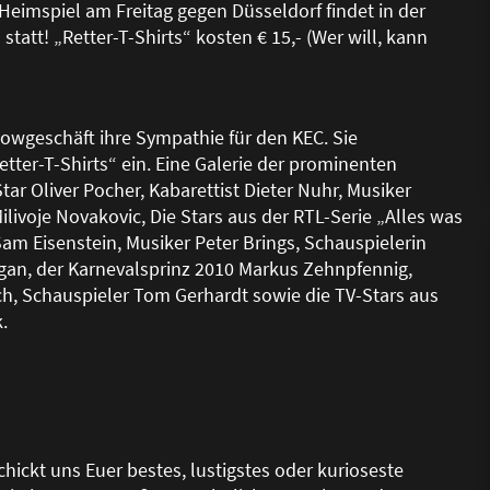
Heimspiel am Freitag gegen Düsseldorf findet in der
 statt! „Retter-T-Shirts“ kosten € 15,- (Wer will, kann
howgeschäft ihre Sympathie für den KEC. Sie
tter-T-Shirts“ ein. Eine Galerie der prominenten
Star Oliver Pocher, Kabarettist Dieter Nuhr, Musiker
livoje Novakovic, Die Stars aus der RTL-Serie „Alles was
am Eisenstein, Musiker Peter Brings, Schauspielerin
agan, der Karnevalsprinz 2010 Markus Zehnpfennig,
ch, Schauspieler Tom Gerhardt sowie die TV-Stars aus
.
chickt uns Euer bestes, lustigstes oder kurioseste