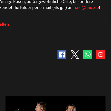
 Witzige Posen, au
ß
ergewöhnliche Orte, besondere
endet die Bilder per e-mail (als jpg) an
haie@haie.de
!
ellen