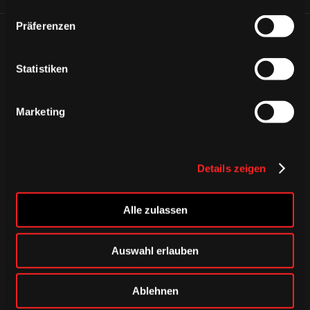
Präferenzen
ÄHNLICHE NEWS
Statistiken
Marketing
Details zeigen
Alle zulassen
Auswahl erlauben
DONNERSTAG, 06. AUGUST 2026
Ablehnen
Alle Infos zum öffentlichen