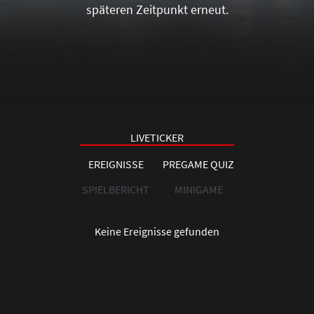
späteren Zeitpunkt erneut.
LIVETICKER
EREIGNISSE
PREGAME QUIZ
SPIELBERICHT
MINIGAME
Keine Ereignisse gefunden