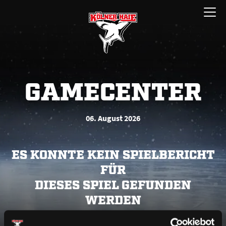
Zum
Menü
Inhalt
öffnen
springen
GAMECENTER
06. August 2026
ES KONNTE KEIN SPIELBERICHT
FÜR
DIESES SPIEL GEFUNDEN
WERDEN
Bitte lade die Seite neu oder versuche es zu einem