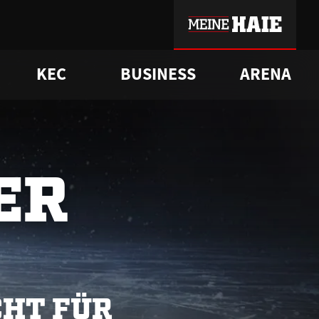
KEC
BUSINESS
ARENA
sgrü
mmer-Historie
pporter Club
Vorverkaufstermine
ß
e
FAQ
Geschichte
Service
ER
CHT FÜR