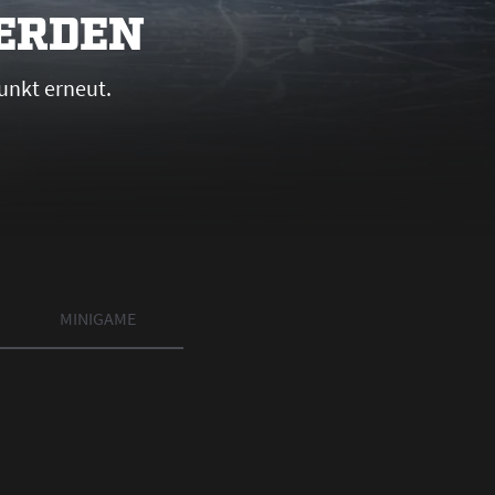
WERDEN
unkt erneut.
MINIGAME