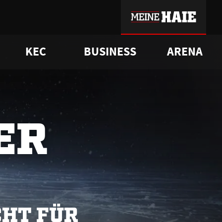
KEC
BUSINESS
ARENA
sgrü
mmer-Historie
pporter Club
Vorverkaufstermine
ß
e
FAQ
Geschichte
Service
ER
CHT FÜR