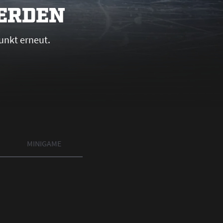
WERDEN
unkt erneut.
MINIGAME