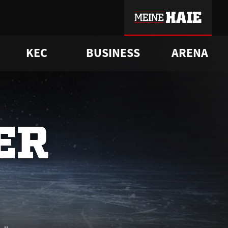
KEC
BUSINESS
ARENA
sgrü
mmer-Historie
pporter Club
Vorverkaufstermine
ß
e
FAQ
Geschichte
Service
ER