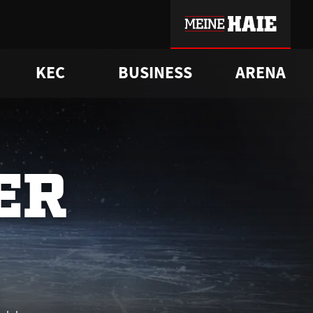
KEC
BUSINESS
ARENA
sgrü
mmer-Historie
pporter Club
Vorverkaufstermine
ß
e
FAQ
Geschichte
Service
ER