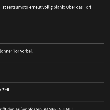
 ist Matsumoto erneut völlig blank: Über das Tor!
ohner Tor vorbei.
 Zeit.
o trifft den Außenpfosten. KÄMPFEN HAIE!