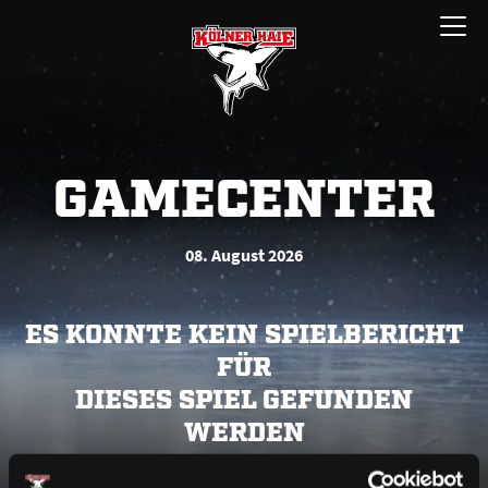
Zum
Menü
Inhalt
öffnen
springen
GAMECENTER
08. August 2026
ES KONNTE KEIN SPIELBERICHT
FÜR
DIESES SPIEL GEFUNDEN
WERDEN
Bitte lade die Seite neu oder versuche es zu einem