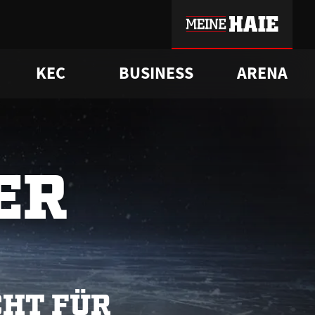
KEC
BUSINESS
ARENA
sgrü
mmer-Historie
pporter Club
Vorverkaufstermine
ß
e
FAQ
Geschichte
Service
ER
CHT FÜR