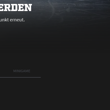
WERDEN
unkt erneut.
MINIGAME