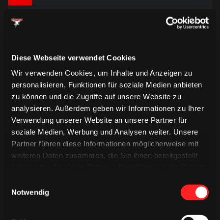
Alexander Oblinger
Strafe gegen uns wg. Hakens
Diese Webseite verwendet Cookies
33.
Wir verwenden Cookies, um Inhalte und Anzeigen zu
Nach gewonnenem Bully schlenzt Mo. Müller direkt
personalisieren, Funktionen für soziale Medien anbieten
durch den Verkehr, Pantkowski hat die Scheibe
zu können und die Zugriffe auf unsere Website zu
irgendwo in der Ausrüstung.
analysieren. Außerdem geben wir Informationen zu Ihrer
Verwendung unserer Website an unsere Partner für
32.
soziale Medien, Werbung und Analysen weiter. Unsere
Fischbuch geht ins Drittel, nimmt direkt den Schuss,
Partner führen diese Informationen möglicherweise mit
sichere Beute für den Blocker von Pogge.
weiteren Daten zusammen, die Sie ihnen bereitgestellt
haben oder die sie im Rahmen Ihrer Nutzung der Dienste
31.
gesammelt haben.
Einwilligungsauswahl
PLING! Uvira tankt sich an Cumiskey vorbei und trifft
Notwendig
den Pfosten.