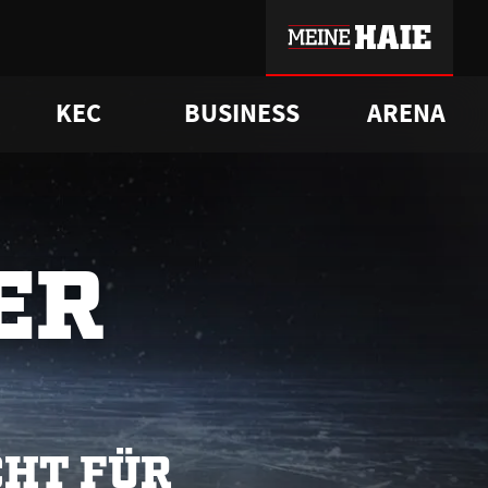
KEC
BUSINESS
ARENA
sgrü
mmer-Historie
pporter Club
Vorverkaufstermine
ß
e
FAQ
Geschichte
Service
ER
CHT FÜR