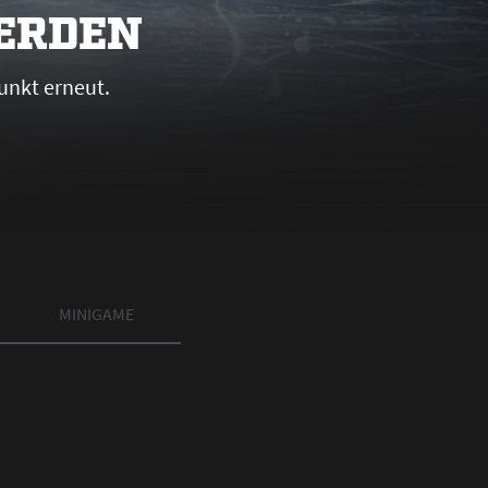
WERDEN
unkt erneut.
MINIGAME