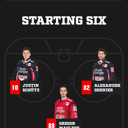
STARTING SIX
JUSTIN
ALEXANDRE
10
82
SCHÜTZ
GRENIER
GREGOR
89
MACLEOD