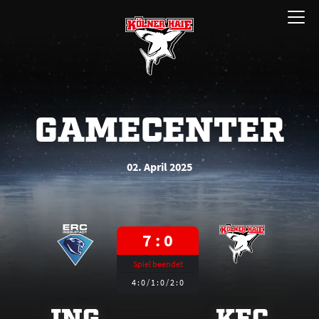
Zum
Menü
Inhalt
öffnen
springen
GAMECENTER
02. April 2025
7 : 0
Spiel beendet
4 : 0 / 1 : 0 / 2 : 0
ING
KEC