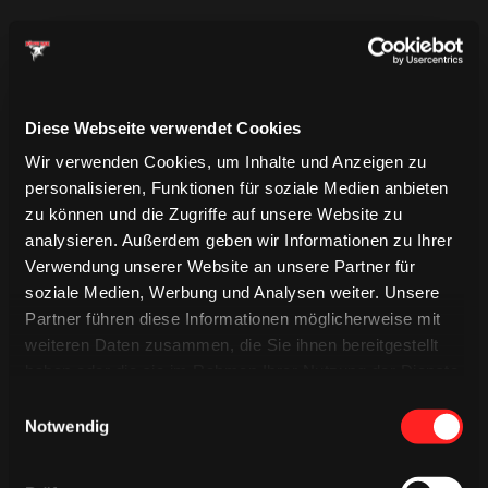
30.
Tuomie erwischt einen guten Shift und bringt Currie
mit seinem Schuss ins Spiel - der Kanadier versucht im
Slot abzufälschen, doch Heljanko ist wach und
Diese Webseite verwendet Cookies
bereinigt die Situation mit einem Save.
Wir verwenden Cookies, um Inhalte und Anzeigen zu
personalisieren, Funktionen für soziale Medien anbieten
28.
zu können und die Zugriffe auf unsere Website zu
Der wohl beste KEC-Shift dieses Spiels bleibt leider
analysieren. Außerdem geben wir Informationen zu Ihrer
unbelohnt. Erst verpasst Schütz, dann Rantakari -
Verwendung unserer Website an unsere Partner für
Ingolstadt kann sich von unserem Druck befreien und
soziale Medien, Werbung und Analysen weiter. Unsere
kommt daraufhin zum Wechsel.
Partner führen diese Informationen möglicherweise mit
weiteren Daten zusammen, die Sie ihnen bereitgestellt
26.
haben oder die sie im Rahmen Ihrer Nutzung der Dienste
Münzenberger holt sich mit gutem Körpereinsatz im
gesammelt haben.
Einwilligungsauswahl
Slot die Scheibe und schließt per Drehung ab,
Notwendig
daneben. Kurz danach kommt Vittasmäki in
aussichtsreicher Position zum Abschluss, verzieht