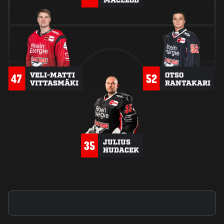
VELI-MATTI
OTSO
47
52
VITTASMÄKI
RANTAKARI
JULIUS
35
HUDACEK