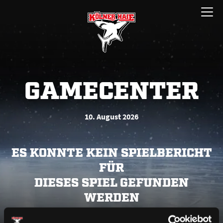
Zum
Menü
Inhalt
öffnen
springen
GAMECENTER
10. August 2026
ES KONNTE KEIN SPIELBERICHT
FÜR
DIESES SPIEL GEFUNDEN
WERDEN
Bitte lade die Seite neu oder versuche es zu einem