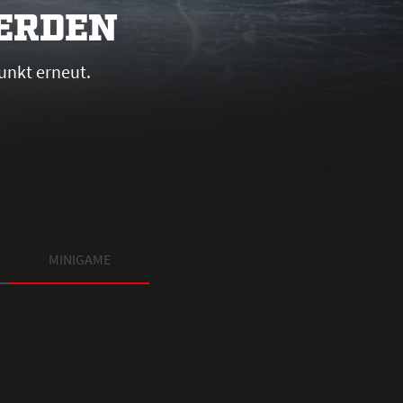
WERDEN
unkt erneut.
MINIGAME