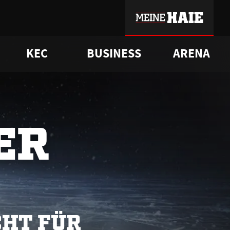
KEC
BUSINESS
ARENA
sgrü
mmer-Historie
pporter Club
Vorverkaufstermine
ß
e
FAQ
Geschichte
Service
ER
CHT FÜR