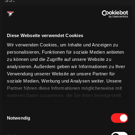
Augsburg kann das in Unterzahl auch. Etwas zu
ungenau vorne und dann ist Trevelyan auf der Reise.
Genau auf den Körper von Pantkowski
Diese Webseite verwendet Cookies
34.
Wir verwenden Cookies, um Inhalte und Anzeigen zu
Kammerer aus dem Bullykreis, Keller ist da und den
personalisieren, Funktionen für soziale Medien anbieten
Rebound bekommen wir nicht unter
zu können und die Zugriffe auf unsere Website zu
analysieren. Außerdem geben wir Informationen zu Ihrer
33.
STRAFE : 2 MINUTEN
Verwendung unserer Website an unsere Partner für
soziale Medien, Werbung und Analysen weiter. Unsere
Andrew LeBlanc
Partner führen diese Informationen möglicherweise mit
Strafe gegen LeBlanc wg. Stockschlags
weiteren Daten zusammen, die Sie ihnen bereitgestellt
haben oder die sie im Rahmen Ihrer Nutzung der Dienste
gesammelt haben.
Einwilligungsauswahl
32.
Notwendig
Guter Wechsel von der Sill Reihe, auch wenn keine
Scheibe aufs Tor kommt, da wird gut an der Bande