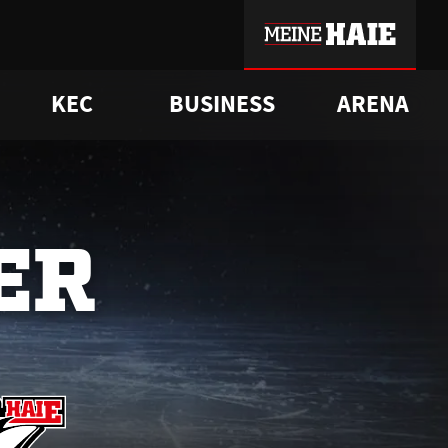
KEC
BUSINESS
ARENA
sgrü
mmer-Historie
pporter Club
Vorverkaufstermine
ß
e
FAQ
Geschichte
Service
ER