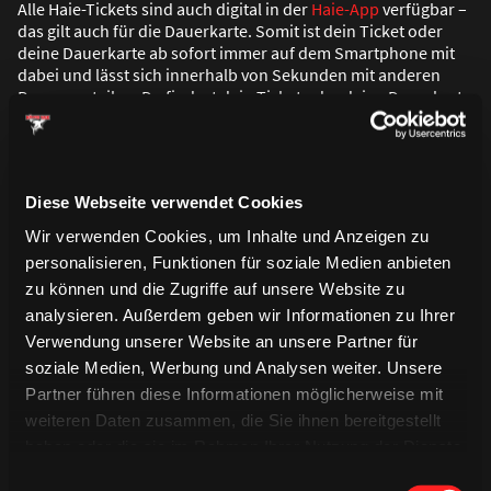
Alle Haie-Tickets sind auch digital in der
Haie-App
verfügbar –
das gilt auch für die Dauerkarte. Somit ist dein Ticket oder
deine Dauerkarte ab sofort immer auf dem Smartphone mit
dabei und lässt sich innerhalb von Sekunden mit anderen
Personen teilen. Du findest dein Ticket oder deine Dauerkarte
in deinem persönlichen Bereich, nachdem du dich mit deinem
„Meine Haie“-Account angemeldet hast.
Durch die Nutzung des QR-Codes in der App klappt der Einlass
Diese Webseite verwendet Cookies
in die LANXESS arena schnell, zuverlässig und reibungslos.
Wir verwenden Cookies, um Inhalte und Anzeigen zu
Falls es im Vorfeld zu Problemen mit deinen Tickets oder
personalisieren, Funktionen für soziale Medien anbieten
deiner Dauerkarte kommen sollte, wende dich gerne
zu können und die Zugriffe auf unsere Website zu
per E-Mail an tickets@haie.de
. Beim Heimspiel sind wir ab
zwei Stunden vor Spielbeginn bei Problemen am Ticket-Shop
analysieren. Außerdem geben wir Informationen zu Ihrer
2 (im Stadthaus nordwestlich der LANXESS arena) für dich da.
Verwendung unserer Website an unsere Partner für
soziale Medien, Werbung und Analysen weiter. Unsere
Die Haie-App kannst du dir hier runterladen:
Partner führen diese Informationen möglicherweise mit
weiteren Daten zusammen, die Sie ihnen bereitgestellt
haben oder die sie im Rahmen Ihrer Nutzung der Dienste
gesammelt haben.
Einwilligungsauswahl