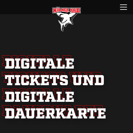
Zum
Menü
Inhalt
öffnen
springen
DIGITALE
DIGITALE
TICKETS UND
TICKETS UND
DIGITALE
DIGITALE
DAUERKARTE
DAUERKARTE