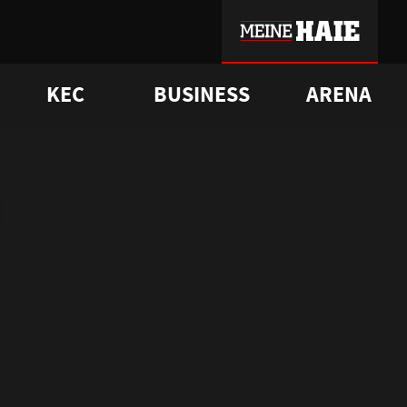
KEC
BUSINESS
ARENA
sgrü
mmer-Historie
pporter Club
Vorverkaufstermine
ß
e
FAQ
Geschichte
Service