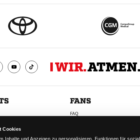
TS
FANS
FAQ
n
Ab aufs Eis!
n
HAIE KIDS CLUB
t Cookies
llen
Engagement
 Inhalte und Anzeigen zu personalisieren, Funktionen für sozia