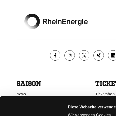
Footer
SAISON
TICKE
News
Ticketshop
Videos
Tageskarte
Team
Dauerkarte
Diese Webseite verwende
Spielplan
Verkaufsste
Wir verwenden Cookies, um