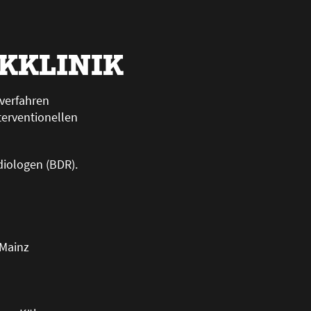
RKKLINIK
dverfahren
erventionellen
diologen (BDR).
 Mainz