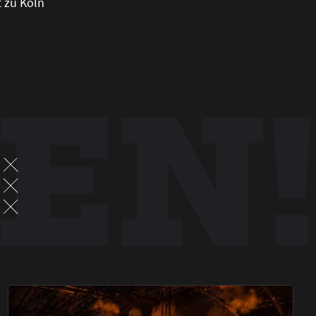
t zu Köln
EN!