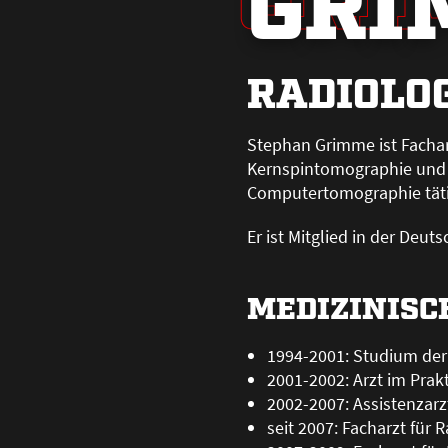
GRI
RADIOLOG
Stephan Grimme ist Facharz
Kernspintomographie und C
Computertomographie täti
Er ist Mitglied in der De
MEDIZINISC
1994-2001: Studium der
2001-2002: Arzt im Prak
2002-2007: Assistenzarzt
seit 2007: Facharzt für 