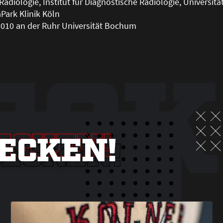
Radiologie, Institut für Diagnostische Radiologie, Universitä
Park Klinik Köln
2010 an der Ruhr Universität Bochum
ECK
ECKEN!
ECKEN!
DECKEN!