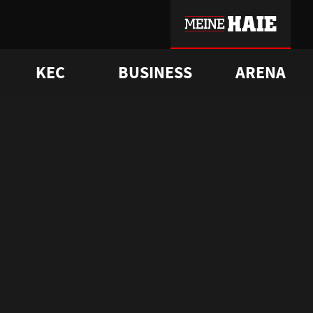
KEC
BUSINESS
ARENA
sgrü
mmer-Historie
pporter Club
Vorverkaufstermine
ß
e
FAQ
Geschichte
Service