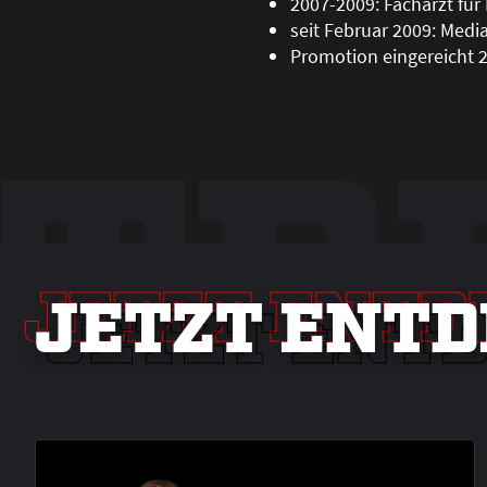
2007-2009: Facharzt für 
seit Februar 2009: Media
Promotion eingereicht 
NTD
JETZT ENTD
JETZT ENTD
JETZT ENT