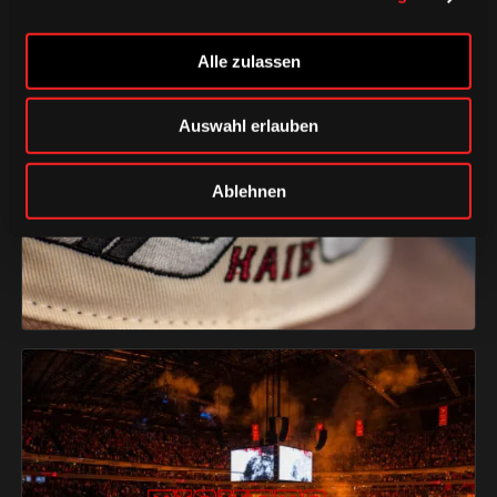
Alle zulassen
Auswahl erlauben
CAPS & CO
CAPS & CO
CAPS & CO
Ablehnen