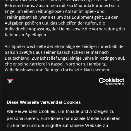
Betreuerteams. Zusammen mit Esa Maunula kümmert sich
Engel um einen reibungslosen Ablauf im Spiel- und
Trainingsbetrieb, wenn es um das Equipment geht. Zu den
Aufgaben gehören u.a. das Schleifen der Kufen, die
individuelle Anpassung der Helme sowie die Vorbereitung der
Kabine an Spieltagen.
Als Spieler wechselte der ehemalige Verteidiger innerhalb der
Saison 1990/91 aus seiner kasachischen Heimat nach
Deutschland. Zunächst lief Engel einige Jahre in Ratingen auf,
ehe er seine Karriere in Kassel, Nordhorn, Hamburg,
Wilhelmshaven und Ratingen fortsetzte. Nach seinem
Karriereende blieb Engel dem Sport als Betreuer erhalten.
Neben seiner Tätigkeit bei den Haien ist Engel auch beim
Deutschen Eishockey Bund im Einsatz. So begleitet er seit
einigen Jahren die A-Nationalmannschaft beim Deutschland-
Diese Webseite verwendet Cookies
Cup oder der Weltmeisterschaft – mit der Deutschen
Nationalmannschaft gewann Engel im Mai 2023 die
Wir verwenden Cookies, um Inhalte und Anzeigen zu
Silbermedaille.
personalisieren, Funktionen für soziale Medien anbieten
zu können und die Zugriffe auf unsere Website zu