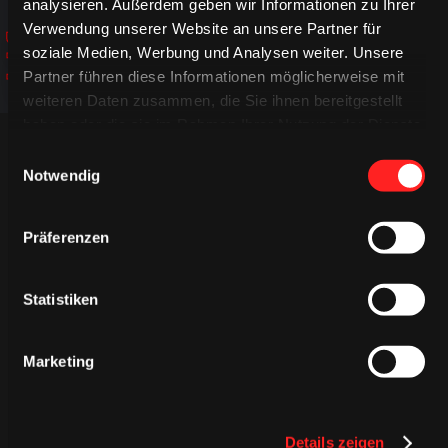
analysieren. Außerdem geben wir Informationen zu Ihrer
JETZT
JETZT
Verwendung unserer Website an unsere Partner für
JETZT
ENTDECKEN!
soziale Medien, Werbung und Analysen weiter. Unsere
ENTDECKEN!
ENTDECKEN!
Partner führen diese Informationen möglicherweise mit
weiteren Daten zusammen, die Sie ihnen bereitgestellt
haben oder die sie im Rahmen Ihrer Nutzung der Dienste
gesammelt haben.
Einwilligungsauswahl
Notwendig
Präferenzen
TRIKOTS
TRIKOTS
TRIKOTS
Statistiken
Marketing
Details zeigen