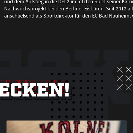
und dem Aufstieg in die DEL2 im letzten Spiel seiner Karri
Nachwuchsprojekt bei den Berliner Eisbären. Seit 2012 
anschlie
ß
end als Sportdirektor für den EC Bad Nauheim,
ECK
ECKEN!
ECKEN!
DECKEN!