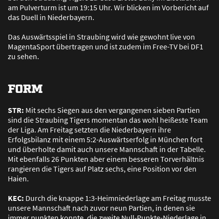
am Pulverturm ist um 19:15 Uhr. Wir blicken im Vorbericht auf
das Duell in Niederbayern.
Das Auswärtsspiel in Straubing wird wie gewohnt live von
MagentaSport übertragen und ist zudem im Free-TV bei DF1
zu sehen.
FORM
STR:
Mit sechs Siegen aus den vergangenen sieben Partien
sind die Straubing Tigers momentan das wohl hei
ß
este Team
der Liga. Am Freitag setzten die Niederbayern ihre
Erfolgsbilanz mit einem 5:2-Auswärtserfolg in München fort
und überholte damit auch unsere Mannschaft in der Tabelle.
Mit ebenfalls 26 Punkten aber einem besseren Torverhältnis
rangieren die Tigers auf Platz sechs, eine Position vor den
Haien.
KEC:
Durch die knappe 1:3-Heimniederlage am Freitag musste
unsere Mannschaft nach zuvor neun Partien, in denen sie
immer punkten konnte, die zweite Null-Punkte-Niederlage in