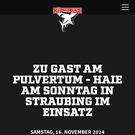
Zum
Menü
Inhalt
öffnen
springen
ZU GAST AM
PULVERTUM - HAIE
AM SONNTAG IN
STRAUBING IM
EINSATZ
SAMSTAG, 16. NOVEMBER 2024