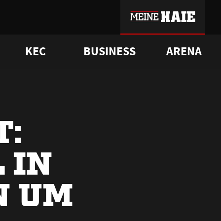
KEC
BUSINESS
ARENA
sgrü
mmer-Historie
pporter Club
Vorverkaufstermine
ß
e
FAQ
Geschichte
Service
T:
 IN
N UM