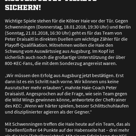
SICHERN!
Wichtige Spiele stehen für die Kölner Haie vor der Tür. Gegen
Schwenningen (Donnerstag, 18.01.2018, 19:30 Uhr) und Berlin
(Sonntag, 21.01.2018, 16:30 Uhr) geht es für das Team von
Peter Draisaitl in direkten Duellen um wichtige Zähler für die
Playoff-Qualifikation. Mitnehmen wollen die Haie den
Schwung vom Auswärtssieg aus Augsburg. Im Kopf ist
sicherlich auch noch die gro
ß
artige Unterstützung der über
800-KEC-Fans, die mit dem Sonderzug angereist waren.
„Wir müssen den Erfolg aus Augsburg jetzt bestätigen. Erst
dann ist es ein Schritt nach vorne. Wir können uns keine
Ausrutscher mehr erlauben“, mahnte Haie-Coach Peter
Draisaistl. Angesprochen auf die Frage, wie sein Team gegen
die Wild Wings gewinnen könne, antwortete der Cheftrainer
des KEC: „Wenn wir härter spielen, besser Schlittschuhlaufen
und disziplinierter agieren als der Gegner.“
Mit Schwenningen treffen die Haie heute auf ein Team, das als
Tabellenfünfter 64 Punkte auf der Habenseite hat – drei mehr