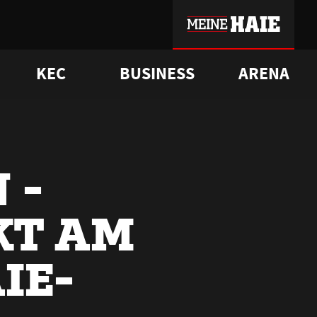
KEC
BUSINESS
ARENA
sgrü
mmer-Historie
pporter Club
Vorverkaufstermine
ß
e
FAQ
Geschichte
Service
 -
KT AM
IE-