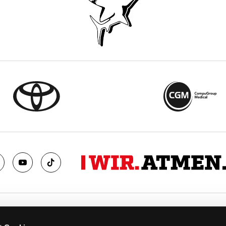
TS
FANS