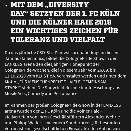
MIT DEM „DIVERSITY
DAY“ SETZTEN DER 1. FC KÖLN
UND DIE KÖLNER HAIE 2019
EIN WICHTIGES ZEICHEN FÜR
TOLERANZ UND VIELFALT
Da das jährliche CSD-Stra
ß
enfest coronabedingt in diesem
Jahr ausfallen muss, bildet die ColognePride Show in der
LANXESS arena den diesjährigen Höhepunkt der
ColognePride-Wochen, die in diesem Jahr vom 26.09. bis
11.10.2020 vom KLuST e.V. veranstaltet werden und unter dem
Motto „FÜR MENSCHENRECHTE – VIELE. GEMEINSAM.
STARK!“ stehen. Die Show bildete eine bunte Mischung aus
Musik-Acts, Comedy und Perfomance.
Im Rahmen der gro
ß
en ColognePride-Show in der LANXESS
arena wurden der 1. FC Köln und die Kölner Haie –
stellverteten von ihren Geschäftsführern Alexander Wehrle
und Philipp Walter – mit einem Sonderpreis „für besondere
Verdienste im gesellschaftlichen Einsatz für den Abbau von