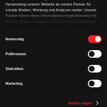
Verwendung unserer Website an unsere Partner für
soziale Medien, Werbung und Analysen weiter. Unsere
Partner führen diese Informationen möglicherweise mit
weiteren Daten zusammen, die Sie ihnen bereitgestellt
haben oder die sie im Rahmen Ihrer Nutzung der Dienste
CAPS & CO
gesammelt haben.
Einwilligungsauswahl
CAPS & CO
CAPS & CO
Notwendig
Präferenzen
Statistiken
Marketing
ÄHNLICHE NEWS
Details zeigen