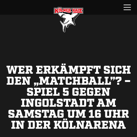
Zum
Menü
Inhalt
öffnen
springen
WER ERKÄMPFT SICH
DEN „MATCHBALL”? –
SPIEL 5 GEGEN
INGOLSTADT AM
SAMSTAG UM 16 UHR
IN DER KÖLNARENA