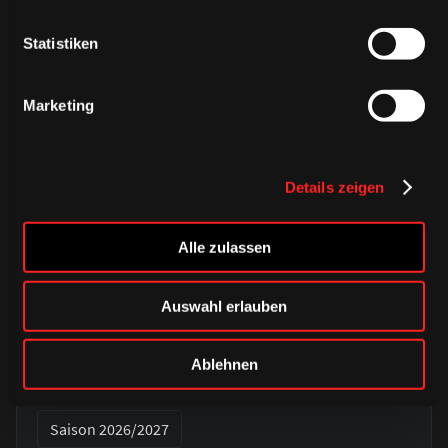
Statistiken
Marketing
Details zeigen
Alle zulassen
DONNERSTAG, 06. AUGUST 2026
Auswahl erlauben
Alle Infos zum öffentlichen
Trainingsauftakt am Sonntag im
Ablehnen
Haie-Zentrum
Saison 2026/2027