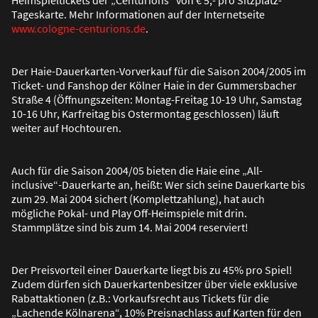
Tageskarte. Mehr Informationen auf der Internetseite
www.cologne-centurions.de
.
Der Haie-Dauerkarten-Vorverkauf für die Saison 2004/2005 im
Ticket- und Fanshop der Kölner Haie in der Gummersbacher
Stra
ß
e 4 (Öffnungszeiten: Montag-Freitag 10-19 Uhr, Samstag
10-16 Uhr, Karfreitag bis Ostermontag geschlossen) läuft
weiter auf Hochtouren.
Auch für die Saison 2004/05 bieten die Haie eine „All-
inclusive“-Dauerkarte an, hei
ß
t: Wer sich seine Dauerkarte bis
zum 29. Mai 2004 sichert (Komplettzahlung), hat auch
mögliche Pokal- und Play Off-Heimspiele mit drin.
Stammplätze sind bis zum 14. Mai 2004 reserviert!
Der Preisvorteil einer Dauerkarte liegt bis zu 45% pro Spiel!
Zudem dürfen sich Dauerkartenbesitzer über viele exklusive
Rabattaktionen (z.B.: Vorkaufsrecht aus Tickets für die
„Lachende Kölnarena“, 10% Preisnachlass auf Karten für den