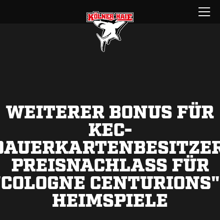
Zum
Menü
Inhalt
öffnen
springen
WEITERER BONUS FÜR
KEC-
DAUERKARTENBESITZER
PREISNACHLASS FÜR
"COLOGNE CENTURIONS"
HEIMSPIELE