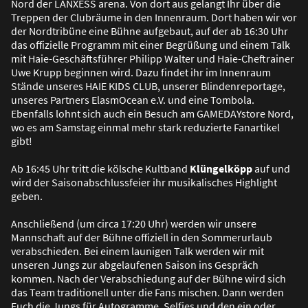
Nord der LANXESS arena. Von dort aus gelangt Ihr über die
Treppen der Clubräume in den Innenraum. Dort haben wir vor
der Nordtribüne eine Bühne aufgebaut, auf der ab 16:30 Uhr
das offizielle Programm mit einer Begrü
ß
ung und einem Talk
mit Haie-Geschäftsführer Philipp Walter und Haie-Cheftrainer
Uwe Krupp beginnen wird. Dazu findet ihr im Innenraum
Stände unseres HAIE KIDS CLUB, unserer Blindenreportage,
unseres Partners ElasmOcean e.V. und eine Tombola.
Ebenfalls lohnt sich auch ein Besuch am GAMEDAYstore Nord,
wo es am Samstag einmal mehr stark reduzierte Fanartikel
gibt!
Ab 16:45 Uhr tritt die kölsche Kultband
Klüngelköpp
auf und
wird der Saisonabschlussfeier ihr musikalisches Highlight
geben.
Anschlie
ß
end (um circa 17:20 Uhr) werden wir unsere
Mannschaft auf der Bühne offiziell in den Sommerurlaub
verabschieden. Bei einem launigen Talk werden wir mit
unseren Jungs zur abgelaufenen Saison ins Gespräch
kommen. Nach der Verabschiedung auf der Bühne wird sich
das Team traditionell unter die Fans mischen. Dann werden
Euch die Jungs für Autogramme, Selfies und den ein oder