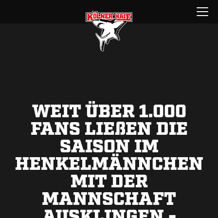
Zum
Menü
Inhalt
öffnen
springen
WEIT ÜBER 1.000
FANS LIE
ß
EN DIE
SAISON IM
HENKELMÄNNCHEN
MIT DER
MANNSCHAFT
AUSKLINGEN -