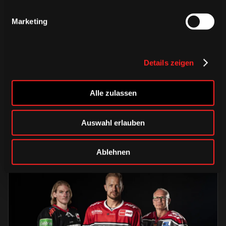
Marketing
Details zeigen
DIENSTAG, 04. AUGUST 2026
Erinnerungen vereint – unser
Alle zulassen
Heimtrikot 2026/2027
Auswahl erlauben
HAIEstore
Saison 2026/2027
Ablehnen