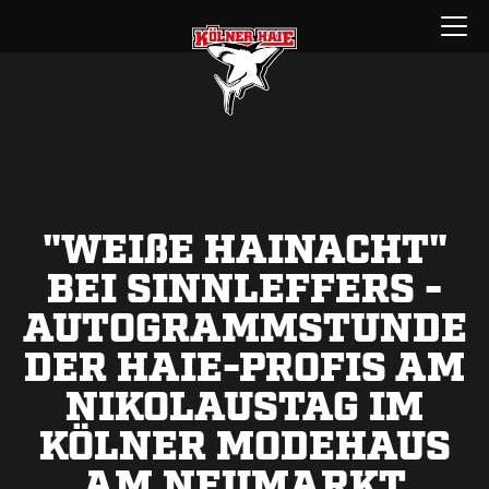
Zum
Menü
Inhalt
öffnen
springen
"WEI
ß
E HAINACHT"
BEI SINNLEFFERS -
AUTOGRAMMSTUNDE
DER HAIE-PROFIS AM
NIKOLAUSTAG IM
KÖLNER MODEHAUS
AM NEUMARKT