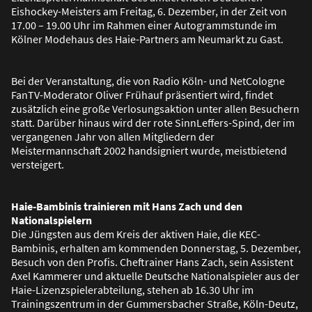
Eishockey-Meisters am Freitag, 6. Dezember, in der Zeit von
17.00 – 19.00 Uhr im Rahmen einer Autogrammstunde im
Kölner Modehaus des Haie-Partners am Neumarkt zu Gast.
Bei der Veranstaltung, die von Radio Köln- und NetCologne
FanTV-Moderator Oliver Frühauf präsentiert wird, findet
zusätzlich eine gro
ß
e Verlosungsaktion unter allen Besuchern
statt. Darüber hinaus wird der rote SinnLeffers-Spind, der im
vergangenen Jahr von allen Mitgliedern der
Meistermannschaft 2002 handsigniert wurde, meistbietend
versteigert.
Haie-Bambinis trainieren mit Hans Zach und den
Nationalspielern
Die Jüngsten aus dem Kreis der aktiven Haie, die KEC-
Bambinis, erhalten am kommenden Donnerstag, 5. Dezember,
Besuch von den Profis. Cheftrainer Hans Zach, sein Assistent
Axel Kammerer und aktuelle Deutsche Nationalspieler aus der
Haie-Lizenzspielerabteilung, stehen ab 16.30 Uhr im
Trainingszentrum in der Gummersbacher Stra
ß
e, Köln-Deutz,