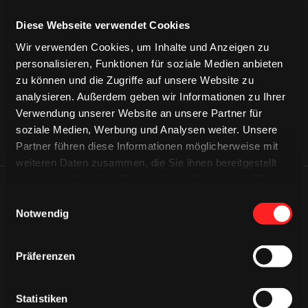
CAPS & CO
Diese Webseite verwendet Cookies
CAPS & CO
CAPS & CO
Wir verwenden Cookies, um Inhalte und Anzeigen zu
personalisieren, Funktionen für soziale Medien anbieten
zu können und die Zugriffe auf unsere Website zu
analysieren. Außerdem geben wir Informationen zu Ihrer
Verwendung unserer Website an unsere Partner für
soziale Medien, Werbung und Analysen weiter. Unsere
Partner führen diese Informationen möglicherweise mit
weiteren Daten zusammen, die Sie ihnen bereitgestellt
haben oder die sie im Rahmen Ihrer Nutzung der Dienste
ÄHNLICHE NEWS
gesammelt haben.
Einwilligungsauswahl
Notwendig
Präferenzen
Statistiken