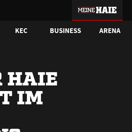
KEC
BUSINESS
ARENA
sgrü
mmer-Historie
pporter Club
Vorverkaufstermine
ß
e
FAQ
Geschichte
Service
 HAIE
T IM