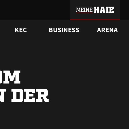
KEC
BUSINESS
ARENA
sgrü
mmer-Historie
pporter Club
Vorverkaufstermine
ß
e
FAQ
Geschichte
Service
OM
N DER