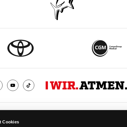
TS
FANS
t Cookies