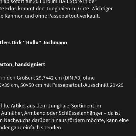
ab sofort für 20 Euro im HAIEStore in der
e Erlös kommt den Junghaien zu Gute. Wichtiger
hne Rahmen und ohne Passepartout verkauft.
lers Dirk “Rollo” Jochmann
arton, handsigniert
 in den Grö
ß
en: 29,7×42 cm (DIN A3) ohne
9×39 cm, 50×50 cm mit Passepartout-Ausschnitt 29×29
hlte Artikel aus dem Junghaie-Sortiment im
, Aufnäher, Armband oder Schlüsselanhänger – da ist
en Nachwuchs darüber hinaus fördern möchte, kann eine
oder ganz einfach spenden.