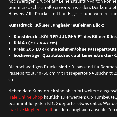
hochwertigen Drucke auf Leinenstruktur-Karton können 
Gummersbacherstra
ß
e erworben werden. Der komplett
Hinweis: Alle Drucke sind handsigniert und werden o
Kunstdruck „Kölner Junghaie“ auf einen Blick:
Kunstdruck „KÖLNER JUNGHAIE“ des Kölner Künst
DIN A3 (29,7 x 42 cm)
Preis: 20,- EUR (ohne Rahmen/ohne Passepartout)
hochwertiger Qualitätsdruck auf Leinenstruktur-K
Die hochwertigen Drucke sind z.B. passend für Rahmen
Passepartout, 40×50 cm mit Passepartout-Ausschnitt 2
cm.
Neben dem Kunstdruck sind ab sofort weitere ausgewä
Haie Online Shop
käuflich zu erwerben: Ob Turnbeutel
bestimmt für jeden KEC-Supporter etwas dabei. Wer d
inaktive Mitgliedschaft
bei den Junghaien abschlie
ß
en 