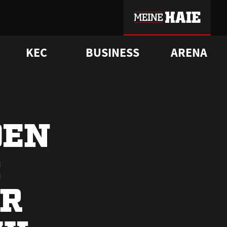
KEC
BUSINESS
ARENA
sgrü
mmer-Historie
pporter Club
Vorverkaufstermine
ß
e
FAQ
Geschichte
Service
DEN
:
R