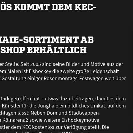
LÖS KOMMT DEM KEC-
HAIE-SORTIMENT AB
 SHOP ERHÄLTLICH
 Stelle. Seit 2005 sind seine Bilder und Motive aus der
m Malen ist Eishockey die zweite gro
ß
e Leidenschaft
 der Gestaltung einiger Rosenmontags-Festwagen weit über
 stark getroffen hat – etwas dazu beitragen, damit es dem
Künstler für die Junghaie ein bildliches Unikat, auf dem
rschlagen lässt: Neben Dom und Stadtwappen
e Kölnarena2 sowie weitere Eishockeymotive
stler dem KEC kostenlos zur Verfügung stellt. Die