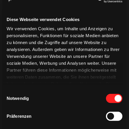
Samstag,
Testspiel
gegen
14:00 Uhr
16.08.2025
Tampere
Diese Webseite verwendet Cookies
18.08. bis
Trainingscamp 2025
23.08.2025
Wir verwenden Cookies, um Inhalte und Anzeigen zu
personalisieren, Funktionen für soziale Medien anbieten
Freitag,
Testspiel
gegen
16:00 Uhr
zu können und die Zugriffe auf unsere Website zu
22.08.2025
Malmö
analysieren. Außerdem geben wir Informationen zu Ihrer
Verwendung unserer Website an unsere Partner für
Samstag,
Testspiel
gegen
19:30 Uhr
soziale Medien, Werbung und Analysen weiter. Unsere
23.08.2025
Graz/Bratislava
Partner führen diese Informationen möglicherweise mit
Samstag,
Testspiel
gegen
weiteren Daten zusammen, die Sie ihnen bereitgestellt
13:30 Uhr
30.08.2025
Krefeld
haben oder die sie im Rahmen Ihrer Nutzung der Dienste
gesammelt haben.
Einwilligungsauswahl
Sonntag,
13:30/17:00
Testspiel
gegen
Notwendig
31.08.2025
Uhr
Iserlohn/DEG
Mittwoch,
Testspiel
gegen
Präferenzen
18:00 Uhr
03.09.2025
Wolfsburg