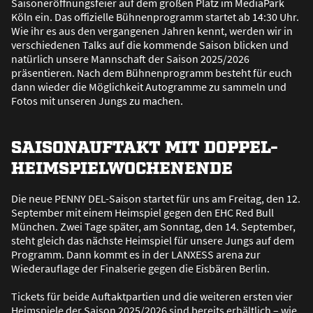
Saisoneröffnungsfeier auf dem gro
ß
en Platz im MediaPark
Köln ein. Das offizielle Bühnenprogramm startet ab 14:30 Uhr.
Wie ihr es aus den vergangenen Jahren kennt, werden wir in
verschiedenen Talks auf die kommende Saison blicken und
natürlich unsere Mannschaft der Saison 2025/2026
präsentieren. Nach dem Bühnenprogramm besteht für euch
dann wieder die Möglichkeit Autogramme zu sammeln und
Fotos mit unseren Jungs zu machen.
SAISONAUFTAKT MIT DOPPEL-
HEIMSPIELWOCHENENDE
Die neue PENNY DEL-Saison startet für uns am Freitag, den 12.
September mit einem Heimspiel gegen den EHC Red Bull
München. Zwei Tage später, am Sonntag, den 14. September,
steht gleich das nächste Heimspiel für unsere Jungs auf dem
Programm. Dann kommt es in der LANXESS arena zur
Wiederauflage der Finalserie gegen die Eisbären Berlin.
Tickets für beide Auftaktpartien und die weiteren ersten vier
Heimspiele der Saison 2025/2026 sind bereits erhältlich – wie